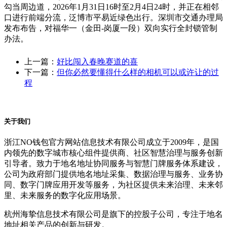
勾当周边道，2026年1月31日16时至2月4日24时，并正在相邻
口进行前端分流，泛博市平易近绿色出行。深圳市交通办理局
发布布告，对福华一（金田-岗厦一段）双向实行全封锁管制
办法。
上一篇：
好比闯入春晚赛道的喜
下一篇：
但你必然要懂得什么样的相机可以或许让的过
程
关于我们
浙江NO钱包官方网站信息技术有限公司成立于2009年，是国
内领先的数字城市核心组件提供商、社区智慧治理与服务创新
引导者。致力于地名地址协同服务与智慧门牌服务体系建设，
公司为政府部门提供地名地址采集、数据治理与服务、业务协
同、数字门牌应用开发等服务，为社区提供未来治理、未来邻
里、未来服务的数字化应用场景。
杭州海挚信息技术有限公司是旗下的控股子公司，专注于地名
地址相关产品的创新与研发。