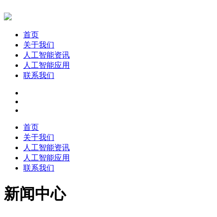
首页
关于我们
人工智能资讯
人工智能应用
联系我们
首页
关于我们
人工智能资讯
人工智能应用
联系我们
新闻中心