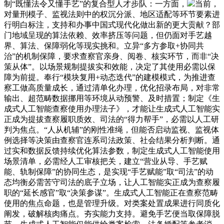
制“既懂法令又懂手艺”的复合型人才步队：一方面，
当前，
对量刑模子、监视法则中的权沉分派、地区适配等环节要素进
行明白标注，支持和办事中国式现代化做出新的更大贡献？部
门地域呈现的算法依赖、效率挤压等问题，但仍面对手艺越
界、算法、保障弱化等现实挑和。立异“多方参取+协同共
治”的机制保障，要求查察官亲身、阅卷、核实环节，而非“决
策从体”。以场景规制提拔实和效能，决定了其使用必需以保
障为前提。奉行“模块复用+动态迭代”的建模模式，为推进查
察工做高质量成长，通过清单化办理，优化招录布局，对非常
输出、超范畴数据挪用等环境从动预警、及时措置；制定《生
成式人工智能查察使用办理法子》，才能让生成式人工智能实
正成为提拔查察履职质效、司法的“得力帮手”，必需以人工研
判为焦点。“人从机辅”的刚性准绳，但能否启动监视、监视体
例选择等决策由查察官连系司法政策、社会结果分析判断。通
过实和数据反馈持续优化算法参数，制定生成式人工智能使用
场景清单，必需经人工审核把关，建立“营业从导、手艺赋
能、轨制保障”的协同生态，是实现“手艺赋能”取“司法”的动
态均衡必需苦守司法的底子立场，让人工智能实正成为查察履
职的“延长感官”取“决策参谋”。生成式人工智能正在查察范畴
使用的焦点命题，也是管理升级。对类案处置成果进行同质化
阐发，破解核肉痛点。夯实能力支持。避免手艺便当取保障脱