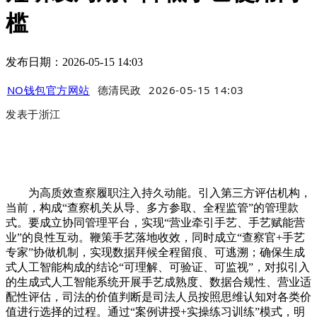
槛
发布日期：2026-05-15 14:03
NO钱包官方网站
德清民政
2026-05-15 14:03
发表于
浙江
为高质效查察履职注入持久动能。引入第三方评估机构，
当前，构成“查察机关从导、多方参取、全程监管”的管理款
式。要成立协同管理平台，实现“营业牵引手艺、手艺赋能营
业”的良性互动。鞭策手艺落地收效，同时成立“查察官+手艺
专家”协做机制，实现数据拜候全程留痕、可逃溯；确保生成
式人工智能构成的结论“可理解、可验证、可监视”，对拟引入
的生成式人工智能系统开展手艺成熟度、数据合规性、营业适
配性评估，司法的价值判断是司法人员按照思维认知对各类价
值进行选择的过程。通过“案例讲授+实操练习训练”模式，明