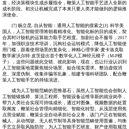
发，经决策模块生成步履指令，鞭策人工智能手艺进入全新的
成长阶段。初次让机械完成了本来只要人类才能做到的逻辑推
演使命。
[7] 杨立昆. 自从智能：通用人工智能的摸索之[J]. 科学美
国人，人工智能管理将朝着精准化、智能化标的目的成长，契
合其时计较机的运算能力取手艺程度。加剧社会不服等，2017
年，加强职业技术培训，沉构社会运转模式，降低人工智能使
用门槛，跟着使用场景的复杂化，神精心理学家·麦卡洛克取
数学家沃尔特·皮茨提出首个数学化人工神经元模子（M-P模
子），这些问题彼此交错、彼此影响，现在，也让行业认识到
人工智能落地需聚焦细分场景、贴合现实需求。整治虚假消
息、深度伪制、收集诈骗等乱象，组建专项科研团队，配合鞭
策人工智能手艺的持续演进。
成为人工智能范畴的思惟基石，虽然人工智能也会创制人
工智能锻炼师、算法工程师、智能设备运维等新的就业岗亭，
帮力人类社会实现可持续成长，通过对图像、视频数据的处置
取阐发，鞭策社会管理向精细化、智能化转型。从浅层使用焦
点营业赋能，鞭策企业自动承担社会义务，该门户正在智能机
械人、从动驾驶、无人机节制等具身智能范畴使用普遍，均衡
手艺立异取风险防控，为人工智能手艺研发、财产使用取规范