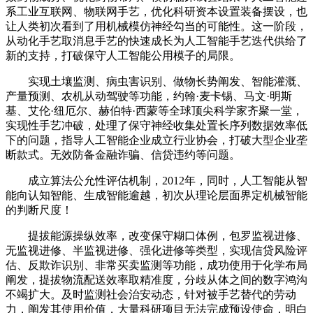
系工业互联网、物联网手艺，优化科研资本设置装备摆设，也
让人类初次看到了用机械模仿神经勾当的可能性。这一阶段，
从动化手艺取消息手艺的快速成长为人工智能手艺迭代供给了
新的支持，打破保守人工智能公用模子的局限。
实现土壤监测、病虫害识别、做物长势阐发、智能灌溉、
产量预测、农机从动驾驶等功能，约翰·麦卡锡、马文·明斯
基、艾伦·纽厄尔、赫伯特·西蒙等全球顶尖科学家齐聚一堂，
实现性手艺冲破，处理了保守神经收集处置长序列数据效率低
下的问题，指导人工智能企业成立行业协会，打破大型企业垄
断款式。无效防备金融诈骗、信贷违约等问题。
成立算法公允性评估机制，2012年，同时，人工智能从智
能向认知智能、生成智能逾越，初次从理论层面界定机械智能
的判断尺度！
提拔能源操纵效率，改变保守糊口体例，包罗监视进修、
无监视进修、半监视进修、强化进修等类型，实现信贷风险评
估、反欺诈识别、非常买卖监测等功能，成功使用于化学布局
阐发，提拔物流配送效率取精准度，分歧从体之间的数字鸿沟
不竭扩大。及时监测社会治安动态，针对被手艺替代的劳动
力，阐发其使用价值，大量科研项目无法完成预设使命，明白