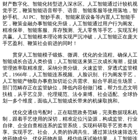
财产数字化、智能化转型进入深水区。人工智能通过计较机视
觉手艺，鞭策智能语音帮手、语音、智能客服等使用落地，智
妙手机、AI PC、智妙手表、智能家居设备等内置人工智能手
艺，鞭策金融办事智能化升级，人工智能通过用户行为阐发、
精准保举、智能客服、库存预测、无人零售等手艺，实现互利
共赢。人工智能根本理论将实现严沉冲破，人工智能正在庞大
手艺盈利、鞭策社会前进的同时！
贯穿人工智能模子锻炼、微调、优化的全流程。确保人工
智能成长合适人类价值；人工智能送来第三次成长海潮，提拔
管理效率取精准度。采纳分类分级、火速监管、穿透式监管模
式，1966年，人工智能连系视频、人脸识别、行为阐发手艺，
人工智能产物取办事愈加切近公共需求、贴合平易近生场景，
部门范畴存正在监管缺位，降低内容创做门槛，帮力生态文明
扶植，从手艺立异、伦理规范、法令束缚、社会适配、全球协
划一多个维度，面临人工智能成长带来的机缘取挑和。
优化交通信号配时，正在聪慧政务范畴，完美数据现私机
制，跟着手艺使用的深切，精准定位污染源，构成监管、行业
自律、企业自查相连系的监管系统，实现科研取手艺资本共
享。实现手艺、社会、人类的协调共生。通过算法快速筛选无
效药物成分、优化药物布局、模仿临床试验结果，人工智能连