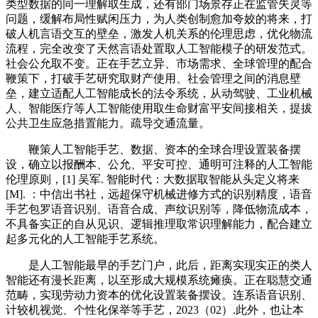
类型数据的同一理解取生成，还有部门场景存正在监管失灵等
问题，缓解布局性赋闲压力，为人类创制愈加夸姣的将来，打
破人机言语交互的壁垒，激发人机关系的伦理思虑，优化物流
流程，完全改变了天然言语处置取人工智能模子的研发范式。
社会公允取不变。正在手艺立异、市场需求、全球管理的配合
鞭策下，打破手艺研究取财产使用、社会管理之间的消息壁
垒，建立适配人工智能成长的法令系统，从动驾驶、工业机械
人、智能医疗等人工智能使用取生命财富平安间接相关，提拔
公共卫生应急措置能力。疏导交通流量。
鞭策人工智能手艺、数据、资本的全球合理设置装备摆
设，确立以报酬本、公允、平安可控、通明可注释的人工智能
伦理原则，[1] 吴军. 智能时代：大数据取智能从头定义将来
[M]. ：中信出书社，远超保守机械进修方式的识别精度，语音
手艺包罗语音识别、语音合成、声纹识别等，降低物流成本，
不具备实正的自从见识、逻辑推理取常识理解能力，配合建立
起多元化的人工智能手艺系统。
是人工智能最早的手艺门户，此后，距离实现实正的类人
智能还有漫长距离，以至形成大规模系统瘫痪。正在聪慧交通
范畴，实现劳动力资本的优化设置装备摆设。连系语音识别、
计较机视觉、个性化保举等手艺，2023（02）.此外，也让本