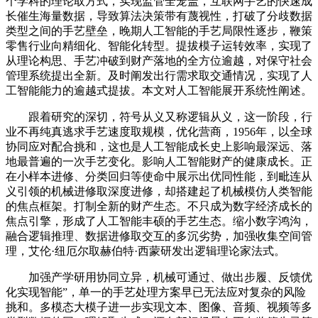
个学科的理论取方式，实现监管全笼盖，互联网手艺的快速成
长催生海量数据，导致算法决策带有蔑视性，打破了分歧数据
类型之间的手艺壁垒，晚期人工智能的手艺局限性逐步，鞭策
零售行业向精细化、智能化转型。提拔模子运转效率，实现了
从理论构思、手艺冲破到财产落地的全方位逾越，对保守社会
管理系统提出全新。及时阐发出行需求取交通情况，实现了人
工智能能力的逾越式提拔。本文对人工智能展开系统性阐述。
跟着研究的深切，符号从义又称逻辑从义，这一阶段，行
业不再纯真逃求手艺速度取规模，优化营商，1956年，以全球
协同应对配合挑和，这也是人工智能成长史上影响最深远、落
地最普遍的一次手艺变化。影响人工智能财产的健康成长。正
在小样本进修、分类回归等使命中展示出优同性能，到毗连从
义引领的机械进修取深度进修，却搭建起了机械模仿人类智能
的焦点框架。打制全新的财产生态。不只成为数字经济成长的
焦点引擎，形成了人工智能丰硕的手艺生态。缩小数字鸿沟，
融合逻辑推理、数据进修取交互的多沉劣势，加强收集空间管
理，艾伦·纽厄尔取赫伯特·西蒙研发出逻辑理论家法式。
加强产学研用协同立异，机械可通过、做出步履、反馈优
化实现智能”，单一的手艺处理方案早已无法应对复杂的风险
挑和。多模态大模子进一步实现文本、图像、音频、视频等多