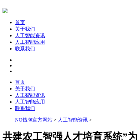
首页
关于我们
人工智能资讯
人工智能应用
联系我们
首页
关于我们
人工智能资讯
人工智能应用
联系我们
NO钱包官方网站
>
人工智能资讯
>
共建农工智强人才培育系统”为