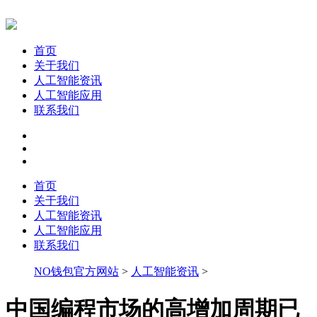
首页
关于我们
人工智能资讯
人工智能应用
联系我们
首页
关于我们
人工智能资讯
人工智能应用
联系我们
NO钱包官方网站
>
人工智能资讯
>
中国编程市场的高增加周期已