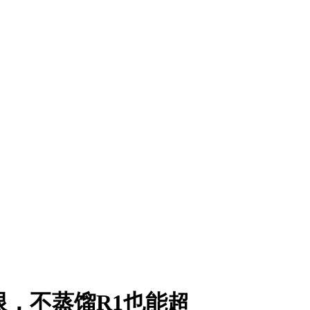
限，不蒸馏R1也能超