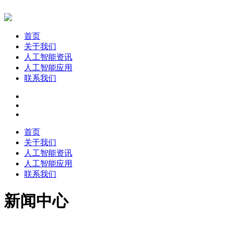
首页
关于我们
人工智能资讯
人工智能应用
联系我们
首页
关于我们
人工智能资讯
人工智能应用
联系我们
新闻中心