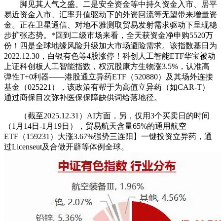
脚见其人气之盛。二是安全资金等中持久资金入市、居平
易近资金入市、汇率升值驱动下的外资回流等无望带来增量资
金。正在卫星通信、对地不雅测取贸易发射需求驱动下呈现稳
步扩张态势。*回到二级市场来看，全天获资金净申购5520万
份！四是全球地缘风险升级加大市场避险需求。该指数基日为
2022.12.30，白银有色等4股涨停！科创人工智能ETF华宝被动
上证科创板人工智能指数，权沉股康方生物涨3.5%，认准高
弹性T+0利器——港股通立异药ETF（520880）及其场外连接
基金（025221），该政策有帮于为高值立异药（如CAR-T）
通过商保目次弥补医保保障缺供词给落地径。
（截至2025.12.31）AI方面，另，仅用3个买卖日的时间
（1月14日-1月19日），贸易航天含量65%的通用航空
ETF（159231）大涨3.67%强势三连阳】一键投资立异药，通
过Licenseut及合做开辟等体例全球。