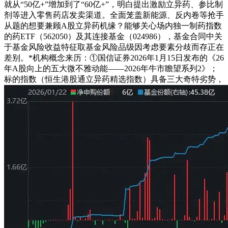
就从“50亿+”增加到了“60亿+”，明白提出激励立异药、参比制
剂等进入零售药店发卖渠道。全面笼盖新能源、反内卷等抢手
从题的想要兼顾A股立异药机缘？能够关心场内独一制药指数
的药ETF（562050）及其连接基金（024986），基金合同中关
于基金风险收益特征取基金风险品级因考虑要素分歧而存正在
差别。*机构概念来历：①国信证券2026年1月15日发布的《26
年A股向上的五大微不雅动能——2026年牛市瞻望系列2》；
标的指数（恒生港股通立异药精选指数）具备三大奇特劣势，