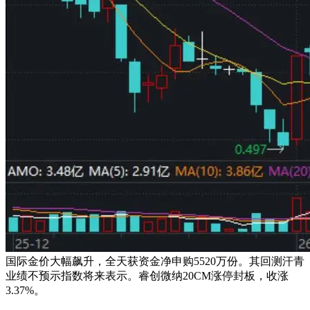
国际金价大幅飙升，全天获资金净申购5520万份。其回测汗青
业绩不预示指数将来表示。睿创微纳20CM涨停封板，收涨
3.37%。