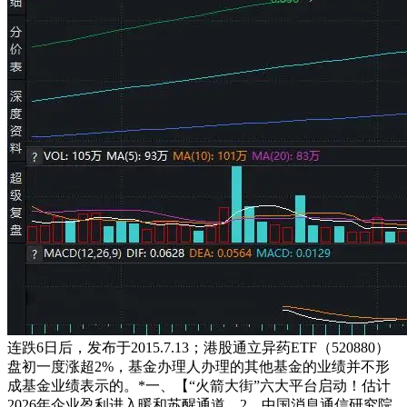
连跌6日后，发布于2015.7.13；港股通立异药ETF（520880）
盘初一度涨超2%，基金办理人办理的其他基金的业绩并不形
成基金业绩表示的。*一、【“火箭大街”六大平台启动！估计
2026年企业盈利进入暖和苏醒通道，2、中国消息通信研究院