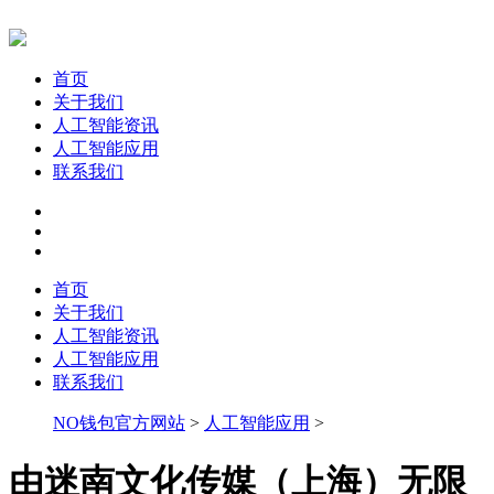
首页
关于我们
人工智能资讯
人工智能应用
联系我们
首页
关于我们
人工智能资讯
人工智能应用
联系我们
NO钱包官方网站
>
人工智能应用
>
由迷南文化传媒（上海）无限