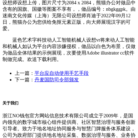
设想师设想上传，图片尺寸为2084 x 2084，熊猫办公对做品中
含有的国旗、国徽等图案不享有，，做品编号：nbgkggpk。由
迷南文化传媒（上海）无限公司设想师肖迪于2022年09月12
日，熊猫办公为您供给免抠元素正版，向大师展现汉字的可
爱。
蓝色艺术字科技动人工智能机械人设想vr将来动人工智能
和机械人如认为平台内容涉嫌侵权，做品以白色为布景，仅做
为做品全体结果的示例展现，次要使用Adobe illustrator cc软件
制做完成。欢送下载利用。
上一篇：
平台应自动使用手艺手段
下一篇：
丹麦国防司令部颁发
关于我们
浙江NO钱包官方网站信息技术有限公司成立于2009年，是国
内领先的数字城市核心组件提供商、社区智慧治理与服务创新
引导者。致力于地名地址协同服务与智慧门牌服务体系建设，
公司为政府部门提供地名地址采集、数据治理与服务、业务协