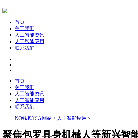
首页
关于我们
人工智能资讯
人工智能应用
联系我们
首页
关于我们
人工智能资讯
人工智能应用
联系我们
NO钱包官方网站
>
人工智能应用
>
聚焦包罗具身机械人等新兴智