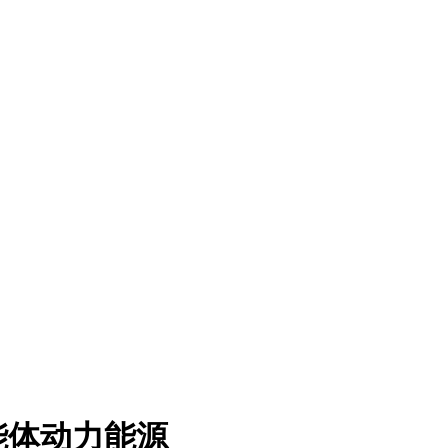
能体动力能源