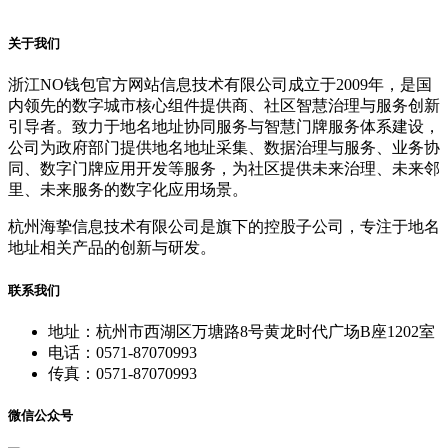
关于我们
浙江NO钱包官方网站信息技术有限公司成立于2009年，是国
内领先的数字城市核心组件提供商、社区智慧治理与服务创新
引导者。致力于地名地址协同服务与智慧门牌服务体系建设，
公司为政府部门提供地名地址采集、数据治理与服务、业务协
同、数字门牌应用开发等服务，为社区提供未来治理、未来邻
里、未来服务的数字化应用场景。
杭州海挚信息技术有限公司是旗下的控股子公司，专注于地名
地址相关产品的创新与研发。
联系我们
地址：杭州市西湖区万塘路8号黄龙时代广场B座1202室
电话：0571-87070993
传真：0571-87070993
微信公众号