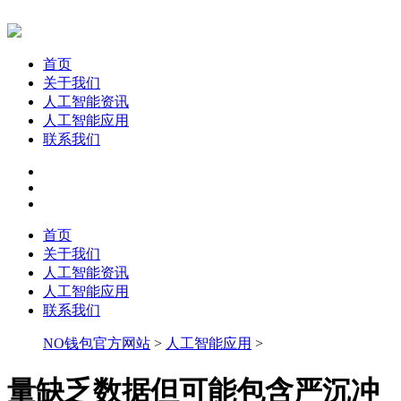
首页
关于我们
人工智能资讯
人工智能应用
联系我们
首页
关于我们
人工智能资讯
人工智能应用
联系我们
NO钱包官方网站
>
人工智能应用
>
量缺乏数据但可能包含严沉冲