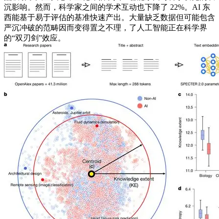
沉影响。然而，科学家之间的学术互动也下降了 22%。AI 东
西能基于易于评估的基准快速产出。大量缺乏数据但可能包含
严沉冲破的范畴因而变得置之不理，了人工智能正在科学界
的“双刃剑”效应。