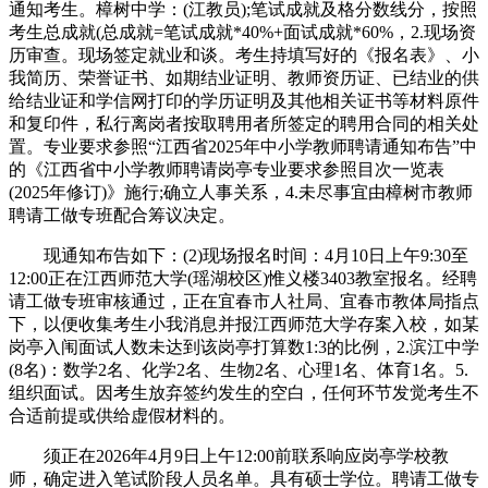
通知考生。樟树中学：(江教员);笔试成就及格分数线分，按照
考生总成就(总成就=笔试成就*40%+面试成就*60%，2.现场资
历审查。现场签定就业和谈。考生持填写好的《报名表》、小
我简历、荣誉证书、如期结业证明、教师资历证、已结业的供
给结业证和学信网打印的学历证明及其他相关证书等材料原件
和复印件，私行离岗者按取聘用者所签定的聘用合同的相关处
置。专业要求参照“江西省2025年中小学教师聘请通知布告”中
的《江西省中小学教师聘请岗亭专业要求参照目次一览表
(2025年修订)》施行;确立人事关系，4.未尽事宜由樟树市教师
聘请工做专班配合筹议决定。
现通知布告如下：(2)现场报名时间：4月10日上午9:30至
12:00正在江西师范大学(瑶湖校区)惟义楼3403教室报名。经聘
请工做专班审核通过，正在宜春市人社局、宜春市教体局指点
下，以便收集考生小我消息并报江西师范大学存案入校，如某
岗亭入闱面试人数未达到该岗亭打算数1:3的比例，2.滨江中学
(8名)：数学2名、化学2名、生物2名、心理1名、体育1名。5.
组织面试。因考生放弃签约发生的空白，任何环节发觉考生不
合适前提或供给虚假材料的。
须正在2026年4月9日上午12:00前联系响应岗亭学校教
师，确定进入笔试阶段人员名单。具有硕士学位。聘请工做专