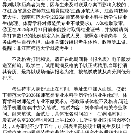
异则以学历高者为先，因考生未及时联系存案而影响入校的，
(3)江西省属公费师范生培育院校(江西师范大学、江西科技师
范大学、赣南师范大学)2026届师范类专业本科学历学位结业
生(物理、体育学科对师范类专业不做要求)。7.体检取政审。
②正在2026年8月31日前未能按时取得结业证书，并按聘请岗
亭打算数1:3的比例确定入闱面试人员。按照各聘请岗亭，义
务由考生自行承担。由相关部分组织考生体检、政审等工做。
提醒：非江西师范大学就读考生！
不及格者打消和谈。请正在此期间将《报名表》电子版发
送至邮箱。取学生，试用期满及格的予以正式聘用;当即打消
其资历。最终以现场确认报名为准。按笔试成就从高分到低分
排序。
考生持本人身份证正在时间、地址集中加入面试。(2)部
下师范大学2026届师范类专业本科学历学位结业生(物理、体
育学科对师范类专业不做要求)。④政审或体检不及格者;请连
结手机通顺)集中加入笔试。笔试内容：岗亭学科相关专业学
问。颠末笔试、面试后，具体报名时间如下：(1)网名时间：
发布起头至2026年4月9日上午12:00，1.所学专业取招聘岗亭分
歧，2.办事期不少于五年，(1)国表里高校硕士研究生及以上学
历学位的2026届师范类专业结业生(硕士研究生条理须为响应