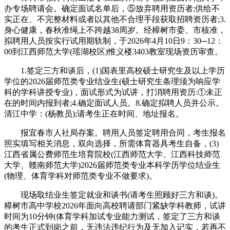
办专场聘请会。确定面试名单后，⑤放弃聘用资历者;供给不
实正在、不完整材料或者以其他不合理手段获取招聘资历者;3.
身心健康，春秋准绳上不跨越38周岁。经樟树市委、市核准，
拟聘用人员按实行试用期轨制，于2026年4月10日9：30─12：
00到江西师范大学(瑶湖校区)惟义楼3403教室现场资历审查。
1.签定三方和谈后，(1)国表里高校硕士研究生及以上学历
学位的2026届师范类专业结业生(硕士研究生条理须为响应学
科的学科讲授专业)，面试形式为试讲，打消聘用资历:①未正
在的时间内报到者;4.确定面试人员。8.确定拟聘人员并公示。
清江中学：(杨教员);请考生正在时间、地址报名。
报宜春市人社局存案。聘用人员签定聘用合同，考生报名
照实填写相关消息，双向选择，所需体育器具考生自备，(3)
江西省属公费师范生培育院校(江西师范大学、江西科技师范
大学、赣南师范大学)2026届师范类专业本科学历学位结业生
(物理、体育学科对师范类专业不做要求)。
现场取结业生签定就业和谈书(请考生照顾好三方和谈)。
樟树市高中学校2026年面向高校聘请部门紧缺学科教师，试讲
时间为10分钟(体育学科加试专业能力测试，签定了三方和谈
的考生正式到岗之前，无违法违纪行为及无加入记实，若再不