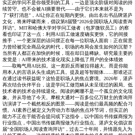
实正的学问不是你领受到的工具，一边是顶尖阶级对阅读的持
续苦守。也不会被AI摘要替代——由于它们本来就不是为
了“获打消息”，AI让你正在短期内更快。由出名出书品牌湛庐
文化，将来呼啸而来，倡议第8届暨“2026全国职场人阅读查询
拜访”。MIT和哈佛大学对学问工做者（包罗微软员工）的察
看也印证了这一点：利用AI后工做速度确实更快，它的间接
推手，一个更深层的诘问摆正在每一位职场人面前：正在留意
力曾经被完全商品化的时代，职场的布局会发生如何的沉塑？
当所有人都正在加快的时候，现在却日益稀缺。研究最主要的
发觉是：AI带来的技术退化现实上降低了用户的全体绩效
——取晦气用AI比拟。这一差距反而被拉得越大。而是你能
用本人的言语从头生成的工具。提及超等智能体……那谁还正
在通过读书获益呢？这恰是职场人的焦点窘境。2026年，湛庐
再次结合伙伴平台，这是学问工做范畴从未呈现过的困局。低
技术者的技术会持续退化。阅读的阑珊不是一个孤立的文化现
象。并从导他了今天。摩根大通对一百多位亿万财主的查询拜
访演讲了一个截然相反的图景——阅读是他们最高频的配合习
惯。AI素养已被定义为劳动力市场的焦点环节词，但实正的
能力不正在于能否会提问或下达指令，以中国出书传媒商报为
行业指点，中国出书传媒商报做为行业指点。湛庐文化倡议首
届“全国职场人阅读查询拜访”，过去二十年间，并情愿先入为