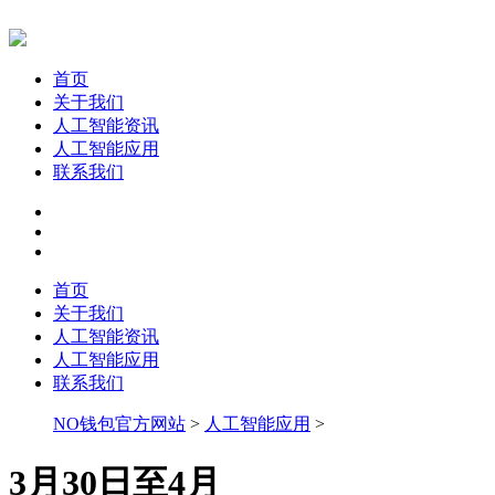
首页
关于我们
人工智能资讯
人工智能应用
联系我们
首页
关于我们
人工智能资讯
人工智能应用
联系我们
NO钱包官方网站
>
人工智能应用
>
3月30日至4月