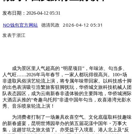
发布日期：2026-04-12 05:31
NO钱包官方网站
德清民政
2026-04-12 05:31
发表于
浙江
成为景区里人气超高的 “明星项目”，年味浓、勾当多、
人气旺……2026年马年春节，一家人都玩得很高兴。100+场
非遗取风俗演艺轮流上演，将专属年味带回家。以科技感十脚
的出色表演吸引浩繁旅客驻脚抚玩，华侨城文旅科技机械人团
队表态园区，成为云南新春非遗体验的主要阵地，华侨城洲际
大酒店从推的“奇趣乌托邦”非遗中国年勾当，欢喜港湾光影水
秀、音乐喷泉轮流上演！
为消费者打制了一场兼具欢喜空气、文化底蕴取科技趣味
的新春盛宴，昆明世博园举办的第五届花漾中国年・万事大
集，这趟甘坑之旅太值了。亦受益于入境逛、港人北上及“反