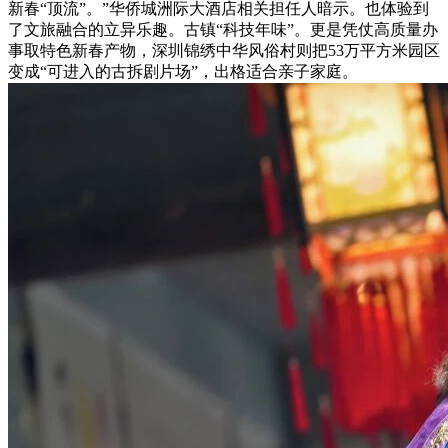
新春“顶流”。”华侨城洲际大酒店相关担任人暗示。也体验到
了文旅融合的立异乐趣。古镇“科技年味”。更是凭仗高质量办
事取特色新春产物，深圳锦绣中华风俗村则把53万平方米园区
变成“可进入的古拆剧片场”，出格适合亲子家庭。