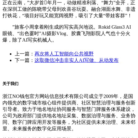
正在云南，”大岁首年月一，动做精准利落、“舞力”全开，正
在深圳工做的陈晓带父母到欢喜谷玩耍。融合湖面水舞、非遗
打铁花，“项目好玩又能宽阔视野，吸引了大量“带娃客群”！
”旅客小周拿着刚生成的写实高兴地说。Rokid Glass3 AI
眼镜、“出色霎时”AI摄影Vlog、胶囊飞翔影院人气也十分火
爆，除了AI写实机械人。
上一篇：
再次将人工智能向公共视野
下一篇：
这取微信冲击非实人AI写做、从动发布
关于我们
浙江NO钱包官方网站信息技术有限公司成立于2009年，是国
内领先的数字城市核心组件提供商、社区智慧治理与服务创新
引导者。致力于地名地址协同服务与智慧门牌服务体系建设，
公司为政府部门提供地名地址采集、数据治理与服务、业务协
同、数字门牌应用开发等服务，为社区提供未来治理、未来邻
里、未来服务的数字化应用场景。