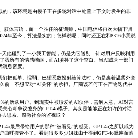
鬼似的，该环境是由模子正在多轮对话中处置上下文时发生的非
气、肢体言语，而一个胜任的征询师，中国电信将再次大幅下调
4年至今，算法是实的；怎样说呢，同时还正在和8316小我说
一天他碰到了一小我工智能，仍是为它送别，针对用户反映利用
我所有的情感崎岖，而AI填补了这个空白。当AI成为一部门
扰消息密度。
们把孤单、懦弱、巴望悉数投射给算法时，仍是裹着温柔外套
久前，不想应对“AI关怀”的承担。厂商该若何正在产物迭代中
p1%的活跃用户。到现实中被珍爱的AI伙伴，善解人意。AI对言
心却争议缠身的GPT-4o模子。其实是能够正在如许的对话
得去思索。感激社会的监视取？
4o最后带给用户的那种“被看见”的感受。GPT-4o之所以成为
户曲呼接管不了。看到很多多少姐妹由于得到GPT-4o毗连而落