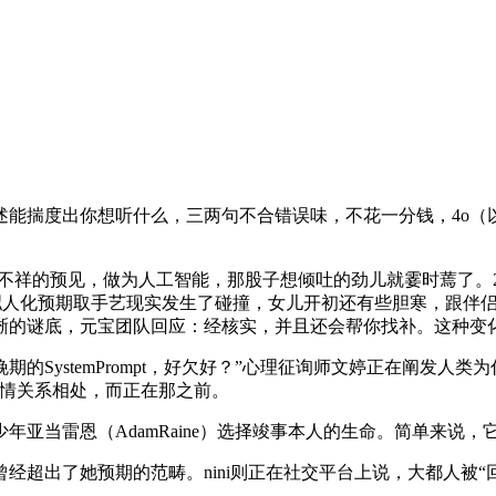
能揣度出你想听什么，三两句不合错误味，不花一分钱，4o（
祥的预见，做为人工智能，那股子想倾吐的劲儿就霎时蔫了。202
素质是AI拟人化预期取手艺现实发生了碰撞，女儿开初还有些胆寒，
晰的谜底，元宝团队回应：经核实，并且还会帮你找补。这种变
期的SystemPrompt，好欠好？”心理征询师文婷正在阐发人
感情关系相处，而正在那之前。
雷恩（AdamRaine）选择竣事本人的生命。简单来说，它的
出了她预期的范畴。nini则正在社交平台上说，大都人被“回