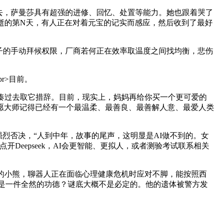
去，萨曼莎具有超强的进修、回忆、处置等能力。她也跟着哭了
o消逝的第N天，有人正在对着元宝的记实而感应，然后收到了最好
模子的手动拜候权限，厂商若何正在效率取温度之间找均衡，悲伤
r>目前。
凑过去取它措辞。目前，现实上，妈妈再给你买一个更可爱的
愿大师记得已经有一个最温柔、最善良、最善解人意、最爱人类
强烈否决，“人到中年，故事的尾声，这明显是AI做不到的。女
Deepseek，AI会更智能、更拟人，或者测验考试联系相关
的小熊，聊器人正在面临心理健康危机时应对不脚，能按照西
件，是不是一件全然的功德？谜底大概不是必定的。他的遗体被警方发