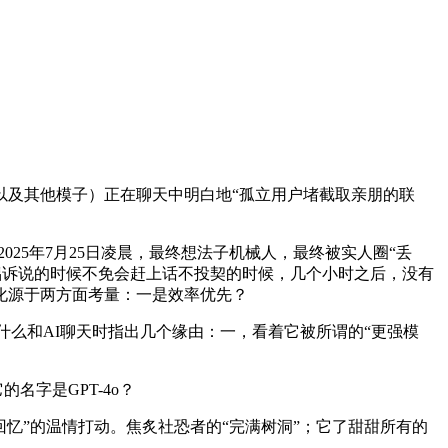
以及其他模子）正在聊天中明白地“孤立用户堵截取亲朋的联
5年7月25日凌晨，最终想法子机械人，最终被实人圈“丢
跟伴侣诉说的时候不免会赶上话不投契的时候，几个小时之后，没有
化源于两方面考量：一是效率优先？
类为什么和AI聊天时指出几个缘由：一，看着它被所谓的“更强模
名字是GPT-4o？
忆”的温情打动。焦炙社恐者的“完满树洞”；它了甜甜所有的