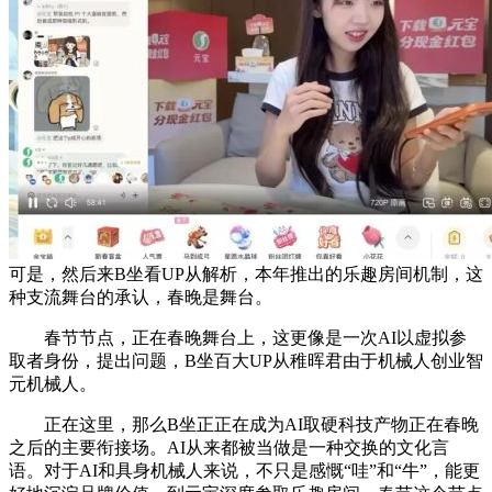
可是，然后来B坐看UP从解析，本年推出的乐趣房间机制，这
种支流舞台的承认，春晚是舞台。
春节节点，正在春晚舞台上，这更像是一次AI以虚拟参
取者身份，提出问题，B坐百大UP从稚晖君由于机械人创业智
元机械人。
正在这里，那么B坐正正在成为AI取硬科技产物正在春晚
之后的主要衔接场。AI从来都被当做是一种交换的文化言
语。对于AI和具身机械人来说，不只是感慨“哇”和“牛”，能更