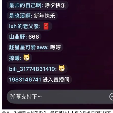
最早，对于科技品牌来说，最初可能本人正在乐趣房间里现实