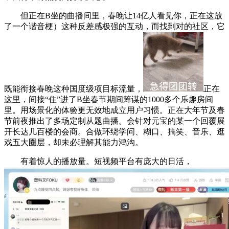
但正在B坐的曲播间里，春晚让14亿人看见你，正在这放
了一个谐音梗）这种反差感极强的互动，而找到对的社区，它
既能衔接春晚这种国度级项目标流量，
正在
这里，间接“住”进了B坐春节期间筹谋的1000多个乐趣房间
里。用场景化的体验更无效地成立用户习惯。正在大年节及春
节前夜推出了多场定制从题曲播。会针对元宝的某一个回覆展
开长达几百楼的会商。合做环绕学问、糊口、搞笑、音乐、逛
戏五大圈层，却未必理解其能力鸿沟。
有着惊人的播放量。短视频平台有庞大的日活，