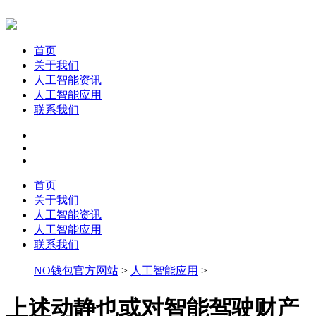
首页
关于我们
人工智能资讯
人工智能应用
联系我们
首页
关于我们
人工智能资讯
人工智能应用
联系我们
NO钱包官方网站
>
人工智能应用
>
上述动静也或对智能驾驶财产