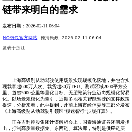
链带来明白的需求
发布日期：2026-02-11 06:04
NO钱包官方网站
德清民政
2026-02-11 06:04
发表于
浙江
上海高级别从动驾驶使用场景实现规模化落地，并包含实
现载客超600万人次、载货超80万TEU、测试区域2000平方公
里、道超5000公里等量化目标。无望鞭策行业迈向规模化贸易
化。以场景规模化为牵引，近期多地相关智能驾驶的支撑政策
提速，分析来看，此中提到，此前上海市经信委等三部分发布
《上海高级别从动驾驶引领区“模速智行”步履打算》。
正在吉利控股集团计谋解析会上，国泰海通证券还阐发指
出，打制高质量数据集、东西链、算法库，特别是供应链层